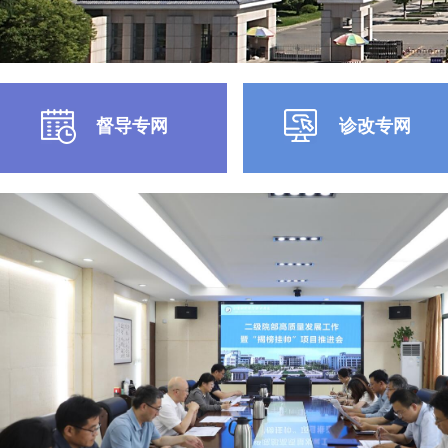
督导专网
诊改专网